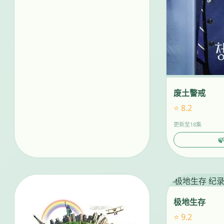
废土警戒
⭐ 8.2
更新至18集

极地生存
⭐ 9.2