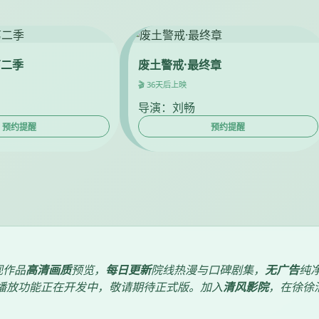
第二季
废土警戒·最终章
🎬 36天后上映
导演：刘畅
预约提醒
预约提醒
视作品
高清画质
预览，
每日更新
院线热漫与口碑剧集，
无广告
纯
播放功能正在开发中，敬请期待正式版。加入
清风影院
，在徐徐