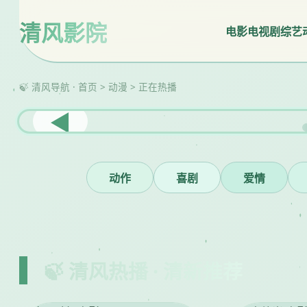
清风影院
电影
电视剧
综艺
🍃 清风导航 · 首页 > 动漫 > 正在热播
◀
动作
喜剧
爱情
🍃 清风热播 · 清新推荐