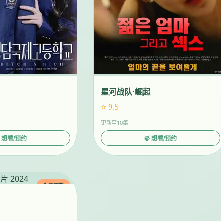
星河战队·崛起
⭐ 9.5
更新至10集
 想看/预约
🍃 想看/预约
今日更新