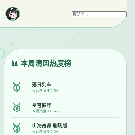
📊 本周清风热度榜
🥇
落日列车
🔥 周热度 412.3w
🥈
星穹彼岸
🔥 周热度 389.7w
🥉
山海奇谭·剧场版
🔥 周热度 347.2w