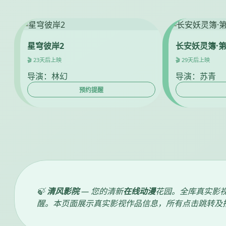
星穹彼岸2
长安妖灵簿·
🎬 23天后上映
🎬 29天后上映
导演：林幻
导演：苏青
预约提醒
🍃
清风影院
— 您的清新
在线动漫
花园。全库真实影
醒。本页面展示真实影视作品信息，所有点击跳转及