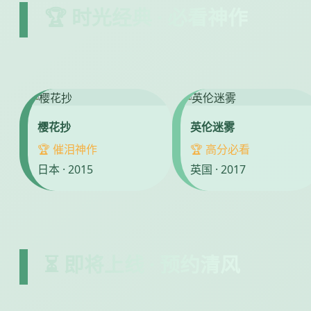
🏆 时光经典 · 必看神作
樱花抄
英伦迷雾
🏆 催泪神作
🏆 高分必看
日本 · 2015
英国 · 2017
⏳ 即将上线 · 预约清风