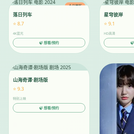
今日更新
落日列车
星穹彼岸
⭐ 8.7
⭐ 9.1
4K蓝光
HD高清
🍃 想看/预约

山海奇谭·剧场版
⭐ 9.3
特别上映
🍃 想看/预约