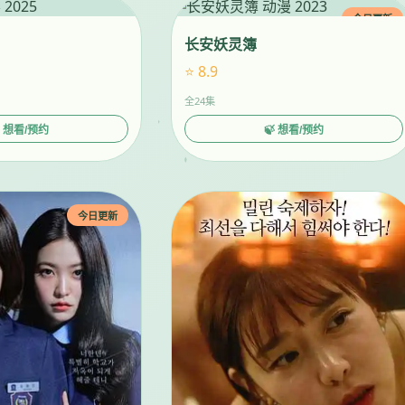
今日更新
长安妖灵簿
⭐ 8.9
全24集
 想看/预约
🍃 想看/预约
今日更新