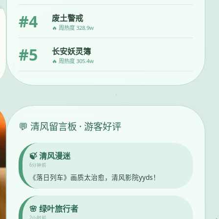
#4
废土警戒
🔥 周热度 328.9w
#5
长安妖灵簿
🔥 周热度 305.4w
💬 清风留言板 · 游客好评
🍃 清风漫迷
6分钟前
《落日列车》画质太治愈，清风影院yyds！
🌸 绿叶旅行者
2小时前