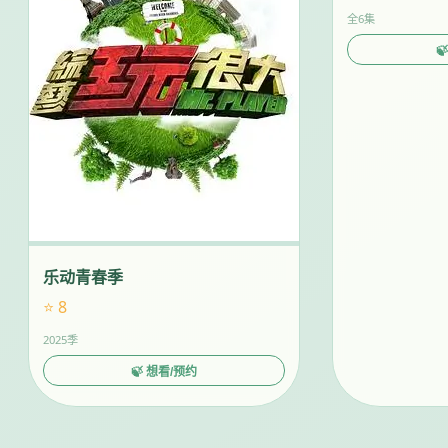
全6集

乐动青春季
⭐ 8
2025季
🍃 想看/预约